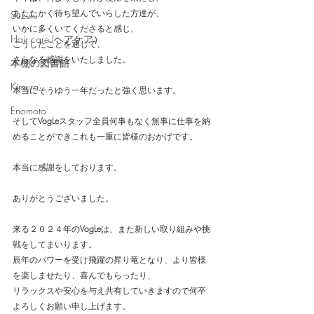
あたたかく待ち望んでいらした方達が、
Suzuki
いかに多くいてくださると感じ、
Hair care (ヘアケア）
こうしたことを通じて、
さらなる感謝をいたしました。
本棚の図書館
Kimura
本当にそうゆう一年だったと強く思います。
Enomoto
そして
VogLe
スタッフ全員何事もなく無事に仕事を納
めることができこれも一重に皆様のおかげです。
本当に感謝をしております。
ありがとうございました。
来る２０２４年の
VogLe
は、また新しい取り組みや挑
戦をしてまいります。
辰年のパワーを受け飛躍の昇り竜となり、より皆様
を楽しませたり、喜んでもらったり、
リラックスや安心を与え共有していきますので何卒
よろしくお願い申し上げます。