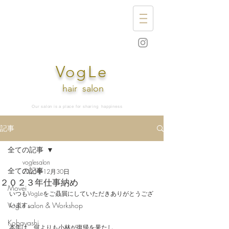
VogLe
hair
salon
Our salon is a place for sharing
happiness
記事
全ての記事
voglesalon
全ての記事
2023年12月30日
２０２３年仕事納め
Movei
いつもVogLeをご贔屓にしていただきありがとうござ
VogLe salon & Workshop
います。
Kobayashi
本年は、何よりも小林が復帰を果たし、