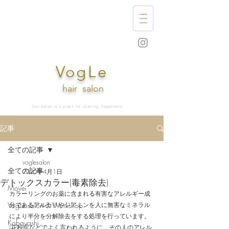
VogLe
hair
salon
Our salon is a place for sharing
happiness
記事
全ての記事
voglesalon
全ての記事
2020年4月1日
デトックスカラー(毒素除去)
Movei
カラーリングのお薬に含まれる有害なアレルギー成
VogLe salon & Workshop
分であるアルカリやジアミンを人に無害なミネラル
により半分を分解除去をする処理を行っています。
Kobayashi
(花粉症などでよく言われるように、その人のアレル