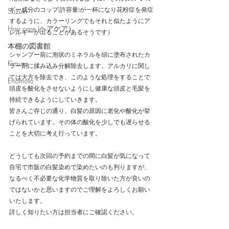
ギー成分のコップ(許容量)が一杯になり花粉症を発症
Suzuki
するように、カラーリングでもそれと似たようにア
Hair care (ヘアケア）
レルギーが出ることがあるそうです）
本棚の図書館
シャンプー前に泡状のミネラルを頭に塗布されたカ
Kimura
ラー剤に揉み込み分解除去します。アルカリに関し
ては大方を除去でき、このような処理をすることで
Enomoto
頭皮を酸化をさせないようにし健康な頭皮と毛髪を
持続できるようにしていきます。
皆さんご存じの通り、白髪の原因に老化や酸化が挙
げられています。その体の酸化を少しでも遅らせる
ことを大切に考え行っています。
どうしても次回の予約までの間に白髪が気になって
自宅で市販の白髪染めで染めたいのも判りますが、
なるべく不必要な化学物質を取り除いた方が良いの
ではないかと思いますのでご理解をよろしくお願い
いたします。
詳しく知りたい方は担当者にご確認ください。