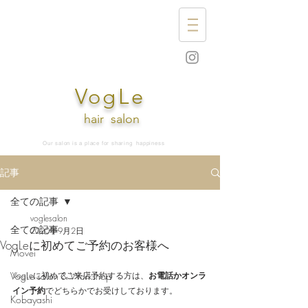
VogLe
hair
salon
Our salon is a place for sharing
happiness
記事
全ての記事
voglesalon
全ての記事
2020年9月2日
VogLeに初めてご予約のお客様へ
Movei
VogLe salon & Workshop
VogLeに初めてご来店予約する方は、
お電話かオンラ
イン予約
でどちらかでお受けしております。
Kobayashi