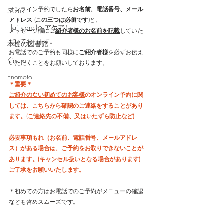
オンライン予約でしたら
お名前、電話番号、メール
Suzuki
アドレス (この三つは必須です)
と、
Hair care (ヘアケア）
メッセージ欄に
ご
紹介者様のお名前を記載
していた
だいております。
本棚の図書館
お電話でのご予約も同様に
ご紹介者様
を必ずお伝え
Kimura
いただくことをお願いしております。
Enomoto
＊重要＊
ご紹介のない初めてのお客様
のオンライン予約に関
しては、こちらから確認のご連絡をすることがあり
ます。(ご連絡先の不備、又はいたずら防止など)
必要事項もれ（お名前、電話番号、メールアドレ
ス）がある場合は、ご予約をお取りできないことが
あります。(キャンセル扱いとなる場合があります) 
ご了承をお願いいたします。
＊初めての方はお電話でのご予約がメニューの確認
なども含めスムーズです。