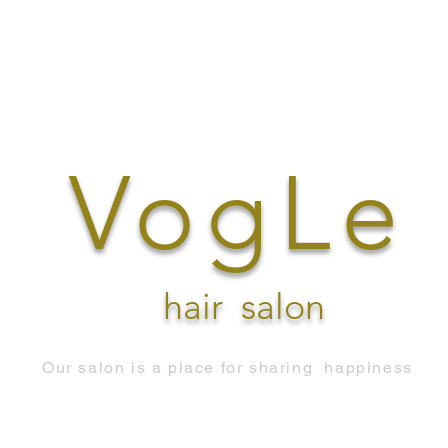
VogLe
hair
salon
Our salon is a place for sharing
happiness