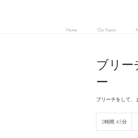
Home
Our Vision
M
ブリー
ー
ブリーチをして、
23,
円
2時間 45分
2
時
間