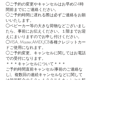
◯ご予約の変更やキャンセルはお早め(24時
間前まで)にご連絡ください。
◯ご予約時間に遅れる際は必ずご連絡をお願
いいたします。
◯ベビーカー等の大きな荷物などございまし
たら、事前にお伝えください。１階までお迎
えにまいりますのでお申し付けください。
◯VISA, Master,AMEX,JCB各種クレジットカー
ドご使用になれます。
◯ご予約変更、キャンセルに関してはお電話
での受付になります。
＊＊＊キャンセルについて＊＊＊
ご予約時間直前キャンセル(事前のご連絡な
し)、複数回の連続キャンセルなどに関して
は施術料金の５０〜１００％をキャンセル料
としていただく場合がございますのでご理解
ご了承をお願い申し上げます。
＊＊＊＊＊＊＊＊＊＊＊＊＊＊＊
何かご不明点などございましたら、Tel 03-
6459-2940またはvoglesalon@gmail.comまで
ご連絡をお願いいたします。