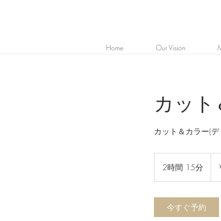
Home
Our Vision
M
カット
カット＆カラー(デ
¥23
2時間 15分
2
時
間
1
今すぐ予約
5