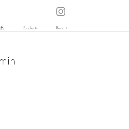
予約
Products
Recruit
in