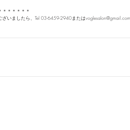
＊＊＊＊＊＊＊
したら、Tel 03-6459-2940またはvoglesalon@gmail
Copyright ©