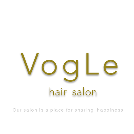
VogLe
hair
salon
Our salon is a place for sharing
happiness