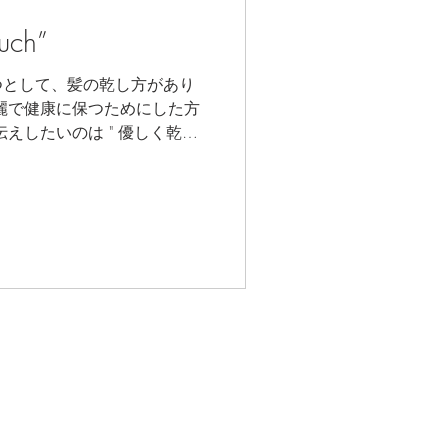
ouch”
つとして、髪の乾し方があり
麗で健康に保つためにした方
のは " 優しく乾か
純なことですがあえてここで述べ
 2017 VogLe ink. All right reserved.