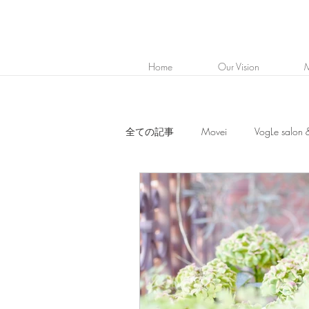
Home
Our Vision
M
全ての記事
Movei
VogLe salon
Kimura
Enomoto