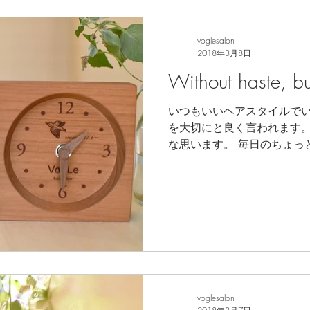
voglesalon
2018年3月8日
Without haste, but
いつもいいヘアスタイルで
を大切にと良く言われます。 僕自身も本当にその通り
な思います。 毎日のちょっとした積みかさねこそが直ぐ
に結果が出なくても後に良
のではないでしょうか。 ...
voglesalon