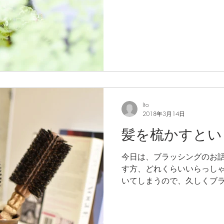
康が必要だと僕なりにお伝
くよく思うのですが僕自身
きたように感じていま...
Ito
2018年3月14日
髪を梳かすとい
今日は、ブラッシングのお話
す方、どれくらいいらっしゃ
いてしまうので、久しくブ
ませんでした。 ブラッシン
進、そこから育毛効果が期
り、ホコリなどを取り除...