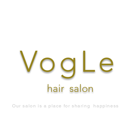
VogLe
hair
salon
Our salon is a place for sharing
happiness