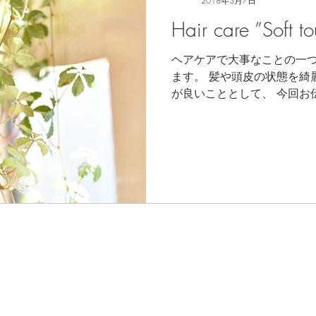
2018年3月7日
Hair care ”Soft t
ヘアケアで大事なことの一
ます。 髪や頭皮の状態を綺
が良いこととして、 今回お伝えしたい
す " をテーマに本当に単
たいと思います。...
Copyright ©