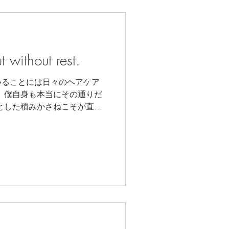
 without rest.
いることには日々のヘアケア
だ
い結果をもたらすことになる